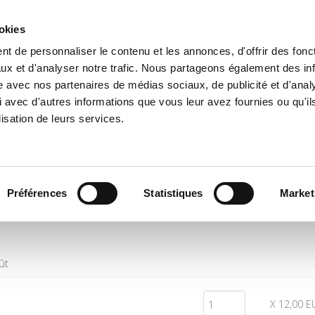
ookies
t de personnaliser le contenu et les annonces, d'offrir des fonct
e
Environment
History
International
Po
ux et d'analyser notre trafic. Nous partageons également des in
site avec nos partenaires de médias sociaux, de publicité et d'anal
 avec d'autres informations que vous leur avez fournies ou qu'il
lisation de leurs services.
Quantity
Price
Préférences
Statistiques
Market
ût
X 12,00 E