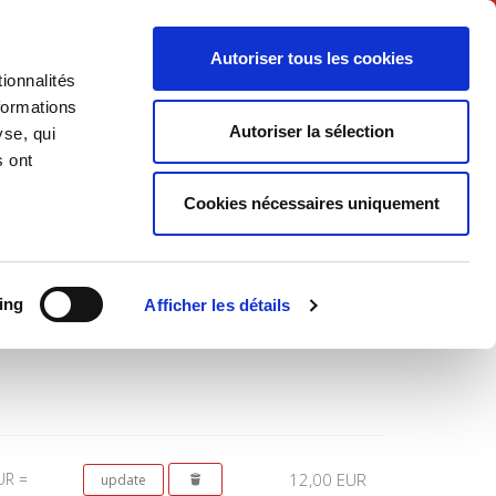
English
Autoriser tous les cookies
ionnalités
litics
Society
formations
Autoriser la sélection
yse, qui
s ont
Cookies nécessaires uniquement
Total
ing
Afficher les détails
UR =
12,00 EUR