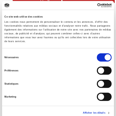
Ce site web utilise des cookies
Les cookies nous permettent de personnaliser le contenu et les annonces, d'offrir des
fonctionnalités relatives aux médias sociaux et d'analyser notre trafic. Nous partageons
également des informations sur l'utilisation de notre site avec nos partenaires de médias
sociaux, de publicité et d'analyse, qui peuvent combiner celles-ci avec d'autres
informations que vous leur avez fournies ou qu'ils ont collectées lors de votre utilisation
de leurs services.
Sélection
Nécessaires
du
SCIENCES PO UNIVERSITY PRESS has a threefold role: to publish
original research, to edit reference works for student use, and to
consentement
Préférences
help public and political debate.
continue
Statistiques
CONTACTS
FOREIGN RIGHTS
Marketing
FOR BOOKSHOPS
CONDITIONS OF SALE
Afficher les détails