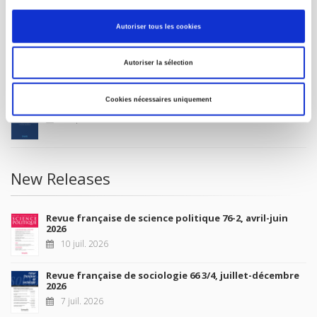
MY ACCOUNT
Autoriser tous les cookies
Future Releases
Autoriser la sélection
Cookies nécessaires uniquement
La France et l'Union européenne
4 sept. 2026
New Releases
Revue française de science politique 76-2, avril-juin
2026
10 juil. 2026
Revue française de sociologie 66 3/4, juillet-décembre
2026
7 juil. 2026