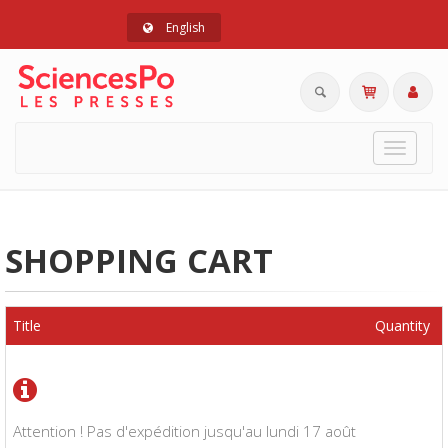
English
Toggle
navigat
SHOPPING CART
Title
Quantity
Attention ! Pas d'expédition jusqu'au lundi 17 août