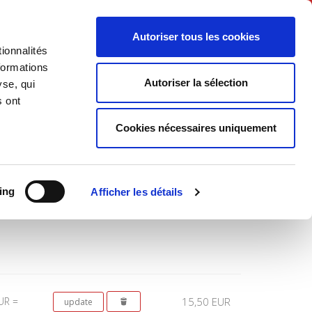
English
Autoriser tous les cookies
ionnalités
litics
Society
formations
Autoriser la sélection
yse, qui
s ont
Cookies nécessaires uniquement
Total
ing
Afficher les détails
UR =
15,50 EUR