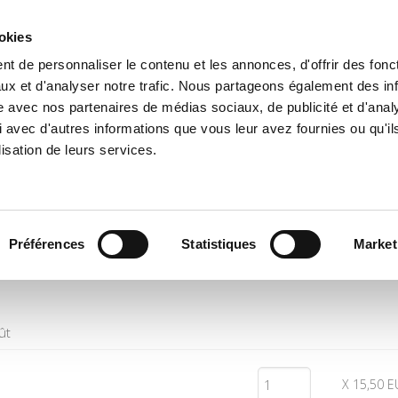
ookies
t de personnaliser le contenu et les annonces, d'offrir des fonct
e
Environment
History
International
Po
ux et d'analyser notre trafic. Nous partageons également des in
site avec nos partenaires de médias sociaux, de publicité et d'anal
 avec d'autres informations que vous leur avez fournies ou qu'il
lisation de leurs services.
Quantity
Price
Préférences
Statistiques
Market
ût
X 15,50 E