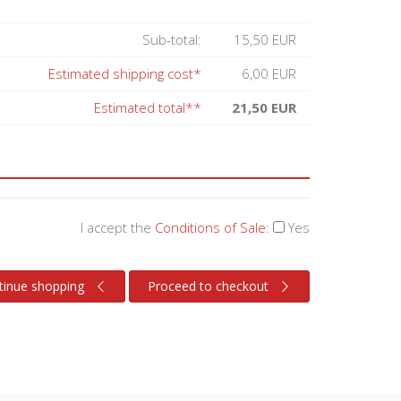
Sub-total:
15,50 EUR
Estimated shipping cost*
6,00 EUR
Estimated total**
21,50 EUR
I accept the
Conditions of Sale
:
Yes
tinue shopping
Proceed to checkout