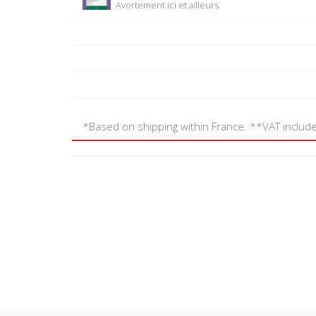
Avortement ici et ailleurs
*Based on shipping within France. **VAT includ