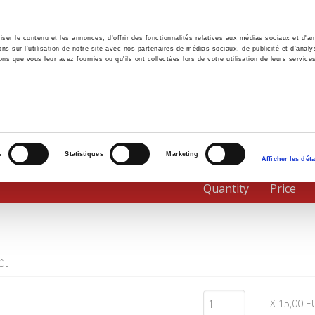
er le contenu et les annonces, d'offrir des fonctionnalités relatives aux médias sociaux et d'ana
 sur l'utilisation de notre site avec nos partenaires de médias sociaux, de publicité et d'analy
ns que vous leur avez fournies ou qu'ils ont collectées lors de votre utilisation de leurs service
e
Environment
History
International
Po
s
Statistiques
Marketing
Afficher les déta
Quantity
Price
ût
X 15,00 E