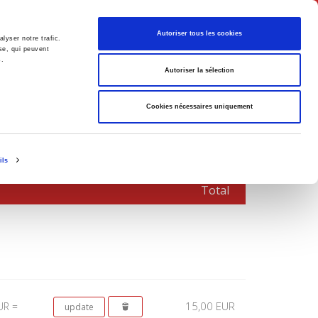
English
Autoriser tous les cookies
lyser notre trafic.
se, qui peuvent
s.
litics
Society
Autoriser la sélection
Cookies nécessaires uniquement
ils
Total
15,00 EUR
UR =