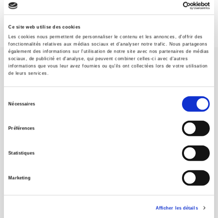
Ce site web utilise des cookies
Les cookies nous permettent de personnaliser le contenu et les annonces, d'offrir des
fonctionnalités relatives aux médias sociaux et d'analyser notre trafic. Nous partageons
également des informations sur l'utilisation de notre site avec nos partenaires de médias
sociaux, de publicité et d'analyse, qui peuvent combiner celles-ci avec d'autres
informations que vous leur avez fournies ou qu'ils ont collectées lors de votre utilisation
de leurs services.
Sélection
Nécessaires
SCIENCES PO UNIVERSITY PRESS has a threefold role: to publish
du
original research, to edit reference works for student use, and to
consentement
help public and political debate.
continue
Préférences
Statistiques
CONTACTS
FOREIGN RIGHTS
Marketing
FOR BOOKSHOPS
CONDITIONS OF SALE
Afficher les détails