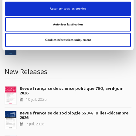
MY ACCOUNT
Autoriser tous les cookies
Future Releases
Autoriser la sélection
La France et l'Union européenne
Cookies nécessaires uniquement
4 sept. 2026
New Releases
Revue française de science politique 76-2, avril-juin
2026
10 juil. 2026
Revue française de sociologie 66 3/4, juillet-décembre
2026
7 juil. 2026