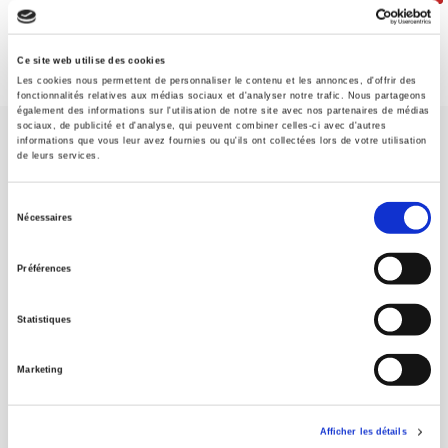
Ce site web utilise des cookies
Les cookies nous permettent de personnaliser le contenu et les annonces, d'offrir des
fonctionnalités relatives aux médias sociaux et d'analyser notre trafic. Nous partageons
également des informations sur l'utilisation de notre site avec nos partenaires de médias
sociaux, de publicité et d'analyse, qui peuvent combiner celles-ci avec d'autres
informations que vous leur avez fournies ou qu'ils ont collectées lors de votre utilisation
de leurs services.
Sélection
Nécessaires
SCIENCES PO UNIVERSITY PRESS has a threefold role: to publish
du
original research, to edit reference works for student use, and to
consentement
help public and political debate.
continue
Préférences
Statistiques
CONTACTS
FOREIGN RIGHTS
Marketing
FOR BOOKSHOPS
CONDITIONS OF SALE
Afficher les détails