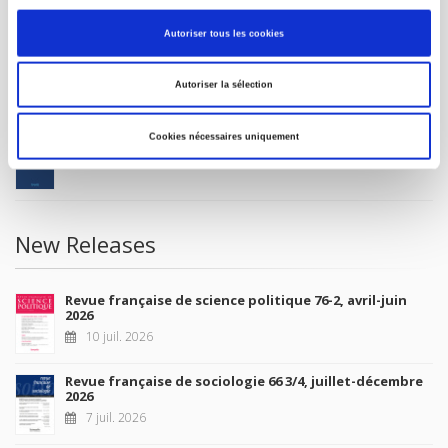
MY ACCOUNT
Autoriser tous les cookies
Future Releases
Autoriser la sélection
La France et l'Union européenne
Cookies nécessaires uniquement
4 sept. 2026
New Releases
Revue française de science politique 76-2, avril-juin
2026
10 juil. 2026
Revue française de sociologie 66 3/4, juillet-décembre
2026
7 juil. 2026