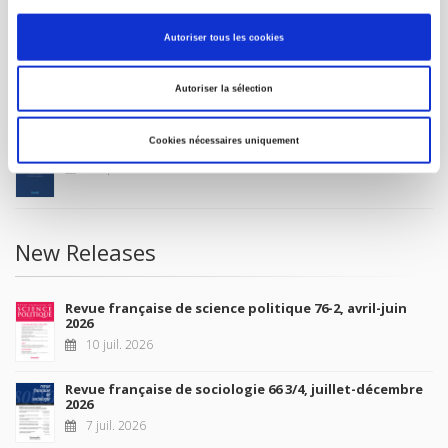
MY ACCOUNT
Autoriser tous les cookies
Future Releases
Autoriser la sélection
Cookies nécessaires uniquement
La France et l'Union européenne
4 sept. 2026
New Releases
Revue française de science politique 76-2, avril-juin
2026
10 juil. 2026
Revue française de sociologie 66 3/4, juillet-décembre
2026
7 juil. 2026