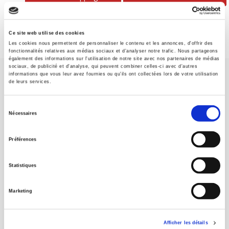
Ce site web utilise des cookies
Les cookies nous permettent de personnaliser le contenu et les annonces, d'offrir des
fonctionnalités relatives aux médias sociaux et d'analyser notre trafic. Nous partageons
également des informations sur l'utilisation de notre site avec nos partenaires de médias
sociaux, de publicité et d'analyse, qui peuvent combiner celles-ci avec d'autres
informations que vous leur avez fournies ou qu'ils ont collectées lors de votre utilisation
de leurs services.
Sélection
Nécessaires
du
SCIENCES PO UNIVERSITY PRESS has a threefold role: to publish
original research, to edit reference works for student use, and to
consentement
Préférences
help public and political debate.
continue
Statistiques
CONTACTS
FOREIGN RIGHTS
Marketing
FOR BOOKSHOPS
CONDITIONS OF SALE
Afficher les détails