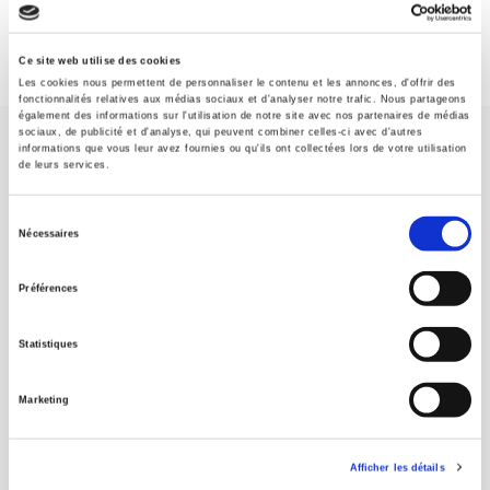
Ce site web utilise des cookies
Les cookies nous permettent de personnaliser le contenu et les annonces, d'offrir des
fonctionnalités relatives aux médias sociaux et d'analyser notre trafic. Nous partageons
également des informations sur l'utilisation de notre site avec nos partenaires de médias
sociaux, de publicité et d'analyse, qui peuvent combiner celles-ci avec d'autres
informations que vous leur avez fournies ou qu'ils ont collectées lors de votre utilisation
de leurs services.
Sélection
Nécessaires
SCIENCES PO UNIVERSITY PRESS has a threefold role: to publish
du
original research, to edit reference works for student use, and to
consentement
help public and political debate.
continue
Préférences
Statistiques
CONTACTS
FOREIGN RIGHTS
Marketing
FOR BOOKSHOPS
CONDITIONS OF SALE
Afficher les détails