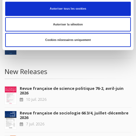
MY ACCOUNT
Autoriser tous les cookies
Future Releases
Autoriser la sélection
La France et l'Union européenne
Cookies nécessaires uniquement
4 sept. 2026
New Releases
Revue française de science politique 76-2, avril-juin
2026
10 juil. 2026
Revue française de sociologie 66 3/4, juillet-décembre
2026
7 juil. 2026