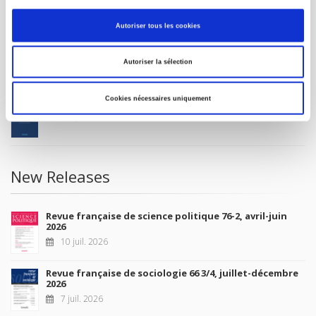
MY ACCOUNT
Autoriser tous les cookies
Future Releases
Autoriser la sélection
Cookies nécessaires uniquement
La France et l'Union européenne
4 sept. 2026
New Releases
Revue française de science politique 76-2, avril-juin
2026
10 juil. 2026
Revue française de sociologie 66 3/4, juillet-décembre
2026
7 juil. 2026