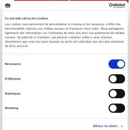
Ce site web utilise des cookies
Les cookies nous permettent de personnaliser le contenu et les annonces, d'offrir des
fonctionnalités relatives aux médias sociaux et d'analyser notre trafic. Nous partageons
également des informations sur l'utilisation de notre site avec nos partenaires de médias
sociaux, de publicité et d'analyse, qui peuvent combiner celles-ci avec d'autres
informations que vous leur avez fournies ou qu'ils ont collectées lors de votre utilisation
de leurs services.
Sélection
Nécessaires
du
SCIENCES PO UNIVERSITY PRESS has a threefold role: to publish
original research, to edit reference works for student use, and to
consentement
Préférences
help public and political debate.
continue
Statistiques
CONTACTS
FOREIGN RIGHTS
Marketing
FOR BOOKSHOPS
CONDITIONS OF SALE
Afficher les détails