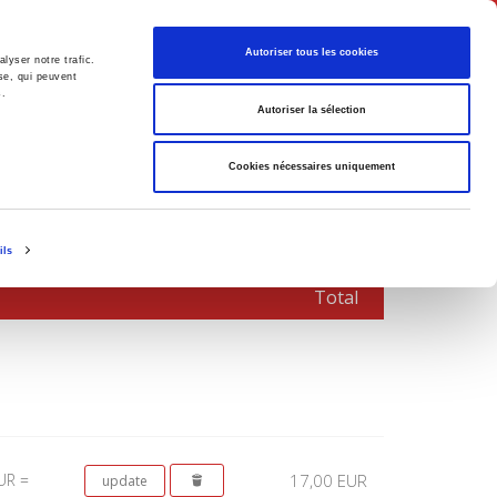
English
Autoriser tous les cookies
lyser notre trafic.
se, qui peuvent
s.
litics
Society
Autoriser la sélection
Cookies nécessaires uniquement
ils
Total
UR =
17,00 EUR