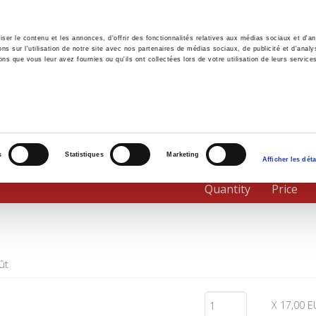
er le contenu et les annonces, d'offrir des fonctionnalités relatives aux médias sociaux et d'ana
 sur l'utilisation de notre site avec nos partenaires de médias sociaux, de publicité et d'analy
ns que vous leur avez fournies ou qu'ils ont collectées lors de votre utilisation de leurs service
e
Environment
History
International
Po
s
Statistiques
Marketing
Afficher les déta
Quantity
Price
ût
X 17,00 E