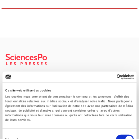
SCIENCES PO UNIVERSITY PRESS has a threefold role: to publish
original research, to edit reference works for student use, and to
help public and political debate.
continue
Ce site web utilise des cookies
Les cookies nous permettent de personnaliser le contenu et les annonces, d'offrir des
fonctionnalités relatives aux médias sociaux et d'analyser notre trafic. Nous partageons
également des informations sur l'utilisation de notre site avec nos partenaires de médias
CONTACTS
sociaux, de publicité et d'analyse, qui peuvent combiner celles-ci avec d'autres
informations que vous leur avez fournies ou qu'ils ont collectées lors de votre utilisation
FOREIGN RIGHTS
de leurs services.
FOR BOOKSHOPS
Sélection
CONDITIONS OF SALE