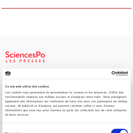
SCIENCES PO UNIVERSITY PRESS has a threefold role: to publish
original research, to edit reference works for student use, and to
help public and political debate.
continue
Ce site web utilise des cookies
Les cookies nous permettent de personnaliser le contenu et les annonces, d'offrir des
fonctionnalités relatives aux médias sociaux et d'analyser notre trafic. Nous partageons
également des informations sur l'utilisation de notre site avec nos partenaires de médias
CONTACTS
sociaux, de publicité et d'analyse, qui peuvent combiner celles-ci avec d'autres
informations que vous leur avez fournies ou qu'ils ont collectées lors de votre utilisation
FOREIGN RIGHTS
de leurs services.
FOR BOOKSHOPS
Sélection
CONDITIONS OF SALE