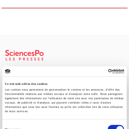
SCIENCES PO UNIVERSITY PRESS has a threefold role: to publish
original research, to edit reference works for student use, and to
help public and political debate.
continue
Ce site web utilise des cookies
Les cookies nous permettent de personnaliser le contenu et les annonces, d'offrir des
fonctionnalités relatives aux médias sociaux et d'analyser notre trafic. Nous partageons
également des informations sur l'utilisation de notre site avec nos partenaires de médias
CONTACTS
sociaux, de publicité et d'analyse, qui peuvent combiner celles-ci avec d'autres
informations que vous leur avez fournies ou qu'ils ont collectées lors de votre utilisation
FOREIGN RIGHTS
de leurs services.
FOR BOOKSHOPS
Sélection
CONDITIONS OF SALE