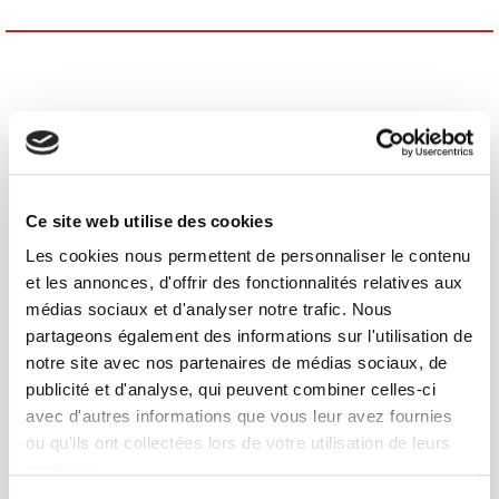
Ce site web utilise des cookies
Les cookies nous permettent de personnaliser le contenu
SCIENCES PO UNIVERSITY PRESS has a threefold role: to publish
et les annonces, d'offrir des fonctionnalités relatives aux
original research, to edit reference works for student use, and to
médias sociaux et d'analyser notre trafic. Nous
help public and political debate.
continue
partageons également des informations sur l'utilisation de
notre site avec nos partenaires de médias sociaux, de
publicité et d'analyse, qui peuvent combiner celles-ci
CONTACTS
avec d'autres informations que vous leur avez fournies
FOREIGN RIGHTS
ou qu'ils ont collectées lors de votre utilisation de leurs
FOR BOOKSHOPS
services.
CONDITIONS OF SALE