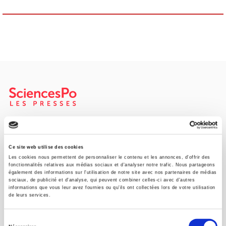
SCIENCES PO UNIVERSITY PRESS has a threefold role: to publish
original research, to edit reference works for student use, and to
help public and political debate.
continue
Ce site web utilise des cookies
Les cookies nous permettent de personnaliser le contenu et les annonces, d'offrir des
fonctionnalités relatives aux médias sociaux et d'analyser notre trafic. Nous partageons
également des informations sur l'utilisation de notre site avec nos partenaires de médias
CONTACTS
sociaux, de publicité et d'analyse, qui peuvent combiner celles-ci avec d'autres
informations que vous leur avez fournies ou qu'ils ont collectées lors de votre utilisation
FOREIGN RIGHTS
de leurs services.
FOR BOOKSHOPS
Sélection
CONDITIONS OF SALE