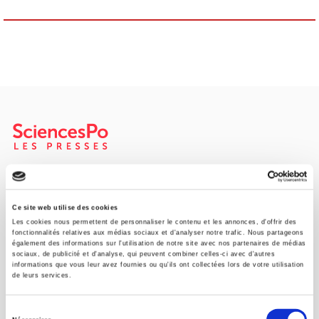
SCIENCES PO UNIVERSITY PRESS has a threefold role: to publish
original research, to edit reference works for student use, and to
help public and political debate.
continue
Ce site web utilise des cookies
Les cookies nous permettent de personnaliser le contenu et les annonces, d'offrir des
fonctionnalités relatives aux médias sociaux et d'analyser notre trafic. Nous partageons
également des informations sur l'utilisation de notre site avec nos partenaires de médias
CONTACTS
sociaux, de publicité et d'analyse, qui peuvent combiner celles-ci avec d'autres
informations que vous leur avez fournies ou qu'ils ont collectées lors de votre utilisation
FOREIGN RIGHTS
de leurs services.
FOR BOOKSHOPS
Sélection
CONDITIONS OF SALE