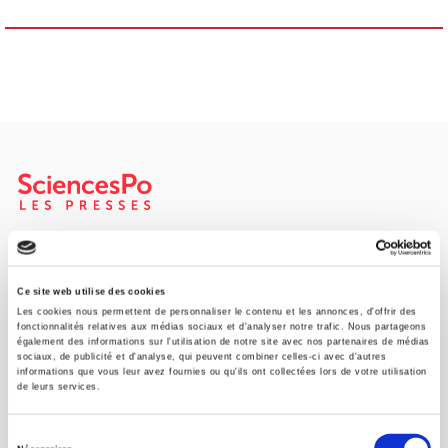
SCIENCES PO UNIVERSITY PRESS has a threefold role: to publish
original research, to edit reference works for student use, and to
help public and political debate.
continue
Ce site web utilise des cookies
Les cookies nous permettent de personnaliser le contenu et les annonces, d'offrir des
fonctionnalités relatives aux médias sociaux et d'analyser notre trafic. Nous partageons
également des informations sur l'utilisation de notre site avec nos partenaires de médias
CONTACTS
sociaux, de publicité et d'analyse, qui peuvent combiner celles-ci avec d'autres
informations que vous leur avez fournies ou qu'ils ont collectées lors de votre utilisation
FOREIGN RIGHTS
de leurs services.
FOR BOOKSHOPS
Sélection
CONDITIONS OF SALE