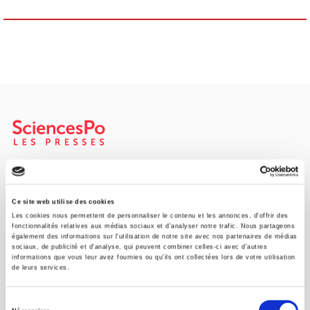
SCIENCES PO UNIVERSITY PRESS has a threefold role: to publish
original research, to edit reference works for student use, and to
help public and political debate.
continue
Ce site web utilise des cookies
Les cookies nous permettent de personnaliser le contenu et les annonces, d'offrir des
fonctionnalités relatives aux médias sociaux et d'analyser notre trafic. Nous partageons
également des informations sur l'utilisation de notre site avec nos partenaires de médias
CONTACTS
sociaux, de publicité et d'analyse, qui peuvent combiner celles-ci avec d'autres
informations que vous leur avez fournies ou qu'ils ont collectées lors de votre utilisation
FOREIGN RIGHTS
de leurs services.
FOR BOOKSHOPS
Sélection
CONDITIONS OF SALE