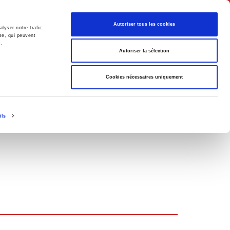
English
Autoriser tous les cookies
lyser notre trafic.
se, qui peuvent
s.
litics
Society
Autoriser la sélection
Cookies nécessaires uniquement
ils