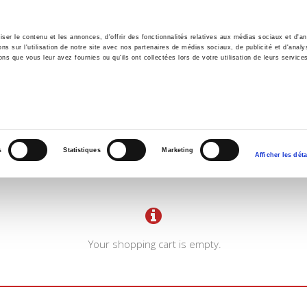
er le contenu et les annonces, d'offrir des fonctionnalités relatives aux médias sociaux et d'ana
 sur l'utilisation de notre site avec nos partenaires de médias sociaux, de publicité et d'analy
ns que vous leur avez fournies ou qu'ils ont collectées lors de votre utilisation de leurs service
e
Environment
History
International
Po
s
Statistiques
Marketing
Afficher les déta
Your shopping cart is empty.