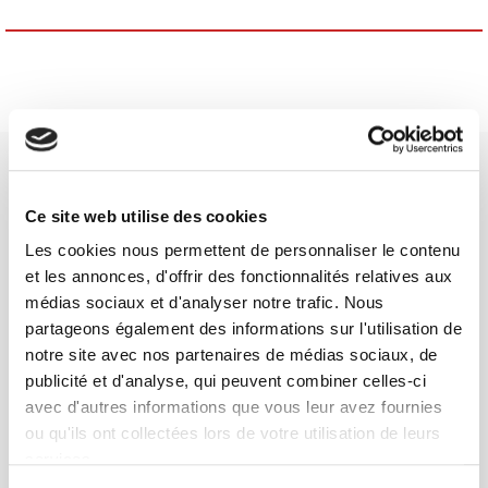
Ce site web utilise des cookies
Les cookies nous permettent de personnaliser le contenu
SCIENCES PO UNIVERSITY PRESS has a threefold role: to publish
et les annonces, d'offrir des fonctionnalités relatives aux
original research, to edit reference works for student use, and to
médias sociaux et d'analyser notre trafic. Nous
help public and political debate.
continue
partageons également des informations sur l'utilisation de
notre site avec nos partenaires de médias sociaux, de
publicité et d'analyse, qui peuvent combiner celles-ci
CONTACTS
avec d'autres informations que vous leur avez fournies
FOREIGN RIGHTS
ou qu'ils ont collectées lors de votre utilisation de leurs
FOR BOOKSHOPS
services.
CONDITIONS OF SALE