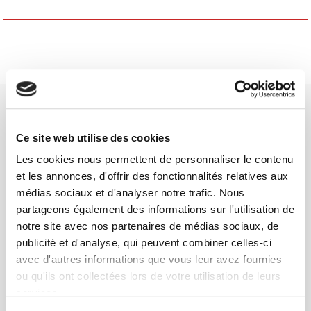
Ce site web utilise des cookies
Les cookies nous permettent de personnaliser le contenu
SCIENCES PO UNIVERSITY PRESS has a threefold role: to publish
et les annonces, d'offrir des fonctionnalités relatives aux
original research, to edit reference works for student use, and to
médias sociaux et d'analyser notre trafic. Nous
help public and political debate.
continue
partageons également des informations sur l'utilisation de
notre site avec nos partenaires de médias sociaux, de
publicité et d'analyse, qui peuvent combiner celles-ci
CONTACTS
avec d'autres informations que vous leur avez fournies
FOREIGN RIGHTS
ou qu'ils ont collectées lors de votre utilisation de leurs
FOR BOOKSHOPS
services.
CONDITIONS OF SALE