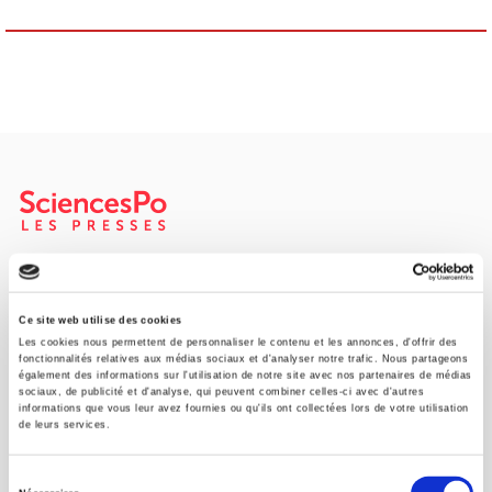
SCIENCES PO UNIVERSITY PRESS has a threefold role: to publish
original research, to edit reference works for student use, and to
help public and political debate.
continue
Ce site web utilise des cookies
Les cookies nous permettent de personnaliser le contenu et les annonces, d'offrir des
fonctionnalités relatives aux médias sociaux et d'analyser notre trafic. Nous partageons
également des informations sur l'utilisation de notre site avec nos partenaires de médias
CONTACTS
sociaux, de publicité et d'analyse, qui peuvent combiner celles-ci avec d'autres
informations que vous leur avez fournies ou qu'ils ont collectées lors de votre utilisation
FOREIGN RIGHTS
de leurs services.
FOR BOOKSHOPS
Sélection
CONDITIONS OF SALE