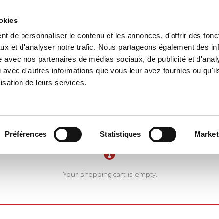
ookies
t de personnaliser le contenu et les annonces, d'offrir des fonct
e
Environment
History
International
Po
ux et d'analyser notre trafic. Nous partageons également des in
site avec nos partenaires de médias sociaux, de publicité et d'anal
 avec d'autres informations que vous leur avez fournies ou qu'il
lisation de leurs services.
Préférences
Statistiques
Market
Your shopping cart is empty.