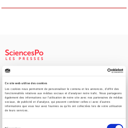
SCIENCES PO UNIVERSITY PRESS has a threefold role: to publish
original research, to edit reference works for student use, and to
help public and political debate.
continue
Ce site web utilise des cookies
Les cookies nous permettent de personnaliser le contenu et les annonces, d'offrir des
fonctionnalités relatives aux médias sociaux et d'analyser notre trafic. Nous partageons
également des informations sur l'utilisation de notre site avec nos partenaires de médias
CONTACTS
sociaux, de publicité et d'analyse, qui peuvent combiner celles-ci avec d'autres
informations que vous leur avez fournies ou qu'ils ont collectées lors de votre utilisation
FOREIGN RIGHTS
de leurs services.
FOR BOOKSHOPS
Sélection
CONDITIONS OF SALE