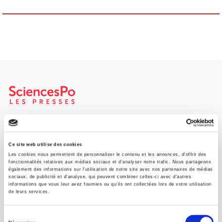
SCIENCES PO UNIVERSITY PRESS has a threefold role: to publish
original research, to edit reference works for student use, and to
help public and political debate.
continue
Ce site web utilise des cookies
Les cookies nous permettent de personnaliser le contenu et les annonces, d'offrir des
fonctionnalités relatives aux médias sociaux et d'analyser notre trafic. Nous partageons
également des informations sur l'utilisation de notre site avec nos partenaires de médias
CONTACTS
sociaux, de publicité et d'analyse, qui peuvent combiner celles-ci avec d'autres
informations que vous leur avez fournies ou qu'ils ont collectées lors de votre utilisation
FOREIGN RIGHTS
de leurs services.
FOR BOOKSHOPS
Sélection
CONDITIONS OF SALE