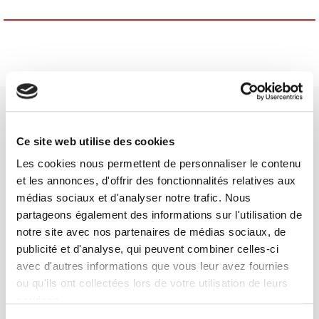
Ce site web utilise des cookies
Les cookies nous permettent de personnaliser le contenu
SCIENCES PO UNIVERSITY PRESS has a threefold role: to publish
et les annonces, d'offrir des fonctionnalités relatives aux
original research, to edit reference works for student use, and to
médias sociaux et d'analyser notre trafic. Nous
help public and political debate.
continue
partageons également des informations sur l'utilisation de
notre site avec nos partenaires de médias sociaux, de
publicité et d'analyse, qui peuvent combiner celles-ci
CONTACTS
avec d'autres informations que vous leur avez fournies
FOREIGN RIGHTS
ou qu'ils ont collectées lors de votre utilisation de leurs
FOR BOOKSHOPS
services.
CONDITIONS OF SALE