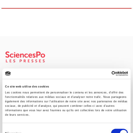
SCIENCES PO UNIVERSITY PRESS has a threefold role: to publish
original research, to edit reference works for student use, and to
help public and political debate.
continue
Ce site web utilise des cookies
Les cookies nous permettent de personnaliser le contenu et les annonces, d'offrir des
fonctionnalités relatives aux médias sociaux et d'analyser notre trafic. Nous partageons
également des informations sur l'utilisation de notre site avec nos partenaires de médias
CONTACTS
sociaux, de publicité et d'analyse, qui peuvent combiner celles-ci avec d'autres
informations que vous leur avez fournies ou qu'ils ont collectées lors de votre utilisation
FOREIGN RIGHTS
de leurs services.
FOR BOOKSHOPS
Sélection
CONDITIONS OF SALE