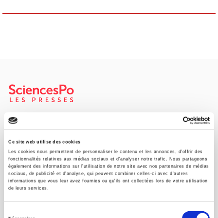
SCIENCES PO UNIVERSITY PRESS has a threefold role: to publish
original research, to edit reference works for student use, and to
help public and political debate.
continue
Ce site web utilise des cookies
Les cookies nous permettent de personnaliser le contenu et les annonces, d'offrir des
fonctionnalités relatives aux médias sociaux et d'analyser notre trafic. Nous partageons
également des informations sur l'utilisation de notre site avec nos partenaires de médias
CONTACTS
sociaux, de publicité et d'analyse, qui peuvent combiner celles-ci avec d'autres
informations que vous leur avez fournies ou qu'ils ont collectées lors de votre utilisation
FOREIGN RIGHTS
de leurs services.
FOR BOOKSHOPS
Sélection
CONDITIONS OF SALE