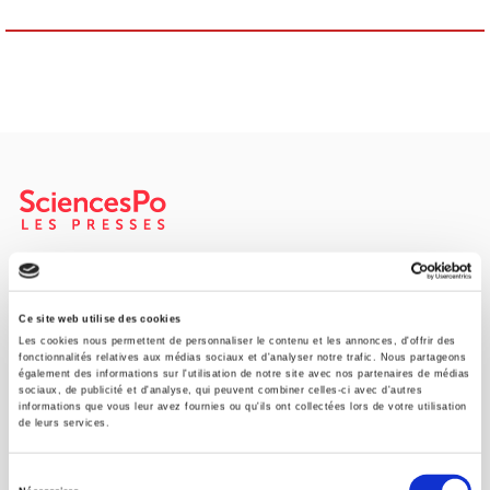
SCIENCES PO UNIVERSITY PRESS has a threefold role: to publish
original research, to edit reference works for student use, and to
help public and political debate.
continue
Ce site web utilise des cookies
Les cookies nous permettent de personnaliser le contenu et les annonces, d'offrir des
fonctionnalités relatives aux médias sociaux et d'analyser notre trafic. Nous partageons
également des informations sur l'utilisation de notre site avec nos partenaires de médias
CONTACTS
sociaux, de publicité et d'analyse, qui peuvent combiner celles-ci avec d'autres
informations que vous leur avez fournies ou qu'ils ont collectées lors de votre utilisation
FOREIGN RIGHTS
de leurs services.
FOR BOOKSHOPS
Sélection
CONDITIONS OF SALE