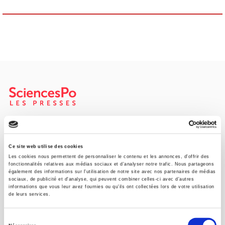
SCIENCES PO UNIVERSITY PRESS has a threefold role: to publish
original research, to edit reference works for student use, and to
help public and political debate.
continue
Ce site web utilise des cookies
Les cookies nous permettent de personnaliser le contenu et les annonces, d'offrir des
fonctionnalités relatives aux médias sociaux et d'analyser notre trafic. Nous partageons
également des informations sur l'utilisation de notre site avec nos partenaires de médias
CONTACTS
sociaux, de publicité et d'analyse, qui peuvent combiner celles-ci avec d'autres
informations que vous leur avez fournies ou qu'ils ont collectées lors de votre utilisation
FOREIGN RIGHTS
de leurs services.
FOR BOOKSHOPS
Sélection
CONDITIONS OF SALE