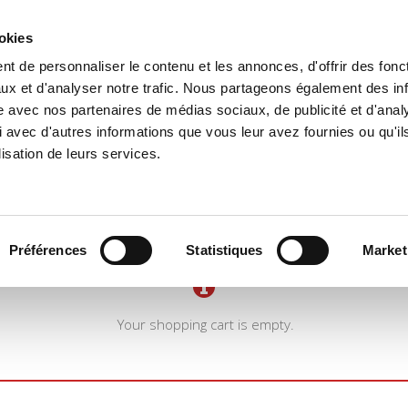
ookies
t de personnaliser le contenu et les annonces, d'offrir des fonct
e
Environment
History
International
Po
ux et d'analyser notre trafic. Nous partageons également des in
site avec nos partenaires de médias sociaux, de publicité et d'anal
 avec d'autres informations que vous leur avez fournies ou qu'il
lisation de leurs services.
Préférences
Statistiques
Market
Your shopping cart is empty.