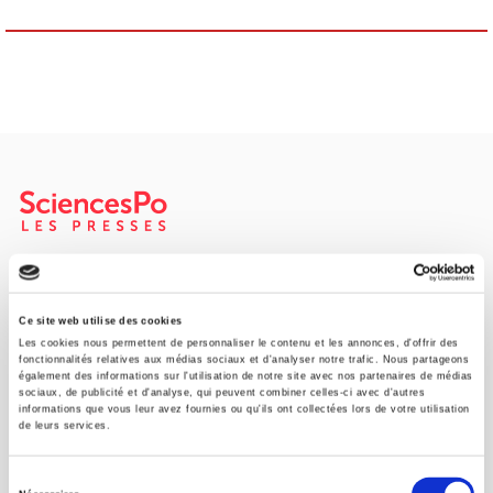
SCIENCES PO UNIVERSITY PRESS has a threefold role: to publish
original research, to edit reference works for student use, and to
help public and political debate.
continue
Ce site web utilise des cookies
Les cookies nous permettent de personnaliser le contenu et les annonces, d'offrir des
fonctionnalités relatives aux médias sociaux et d'analyser notre trafic. Nous partageons
également des informations sur l'utilisation de notre site avec nos partenaires de médias
CONTACTS
sociaux, de publicité et d'analyse, qui peuvent combiner celles-ci avec d'autres
informations que vous leur avez fournies ou qu'ils ont collectées lors de votre utilisation
FOREIGN RIGHTS
de leurs services.
FOR BOOKSHOPS
Sélection
CONDITIONS OF SALE