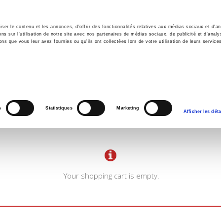
er le contenu et les annonces, d'offrir des fonctionnalités relatives aux médias sociaux et d'ana
 sur l'utilisation de notre site avec nos partenaires de médias sociaux, de publicité et d'analy
ns que vous leur avez fournies ou qu'ils ont collectées lors de votre utilisation de leurs service
e
Environment
History
International
Po
s
Statistiques
Marketing
Afficher les déta
Your shopping cart is empty.