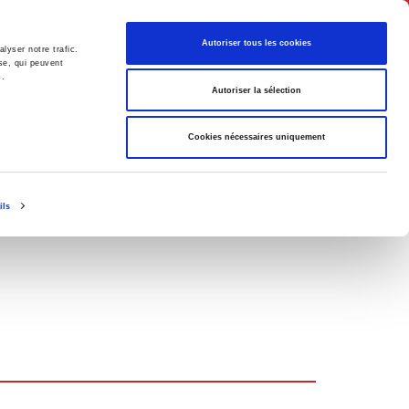
English
Autoriser tous les cookies
lyser notre trafic.
se, qui peuvent
s.
litics
Society
Autoriser la sélection
Cookies nécessaires uniquement
ils