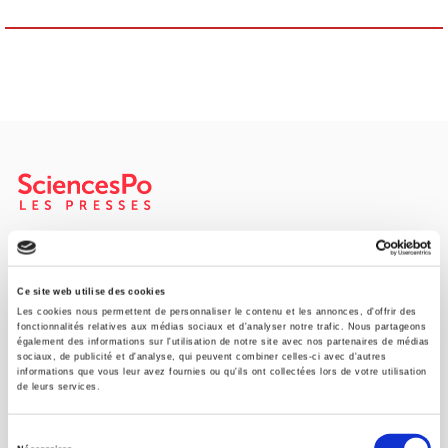
SCIENCES PO UNIVERSITY PRESS has a threefold role: to publish
original research, to edit reference works for student use, and to
help public and political debate.
continue
Ce site web utilise des cookies
Les cookies nous permettent de personnaliser le contenu et les annonces, d'offrir des
fonctionnalités relatives aux médias sociaux et d'analyser notre trafic. Nous partageons
également des informations sur l'utilisation de notre site avec nos partenaires de médias
CONTACTS
sociaux, de publicité et d'analyse, qui peuvent combiner celles-ci avec d'autres
informations que vous leur avez fournies ou qu'ils ont collectées lors de votre utilisation
FOREIGN RIGHTS
de leurs services.
FOR BOOKSHOPS
Sélection
CONDITIONS OF SALE