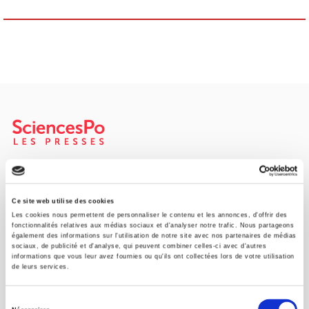
SCIENCES PO UNIVERSITY PRESS has a threefold role: to publish
original research, to edit reference works for student use, and to
help public and political debate.
continue
Ce site web utilise des cookies
Les cookies nous permettent de personnaliser le contenu et les annonces, d'offrir des
fonctionnalités relatives aux médias sociaux et d'analyser notre trafic. Nous partageons
également des informations sur l'utilisation de notre site avec nos partenaires de médias
CONTACTS
sociaux, de publicité et d'analyse, qui peuvent combiner celles-ci avec d'autres
informations que vous leur avez fournies ou qu'ils ont collectées lors de votre utilisation
FOREIGN RIGHTS
de leurs services.
FOR BOOKSHOPS
Sélection
CONDITIONS OF SALE