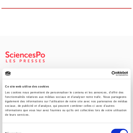
SCIENCES PO UNIVERSITY PRESS has a threefold role: to publish
original research, to edit reference works for student use, and to
help public and political debate.
continue
Ce site web utilise des cookies
Les cookies nous permettent de personnaliser le contenu et les annonces, d'offrir des
fonctionnalités relatives aux médias sociaux et d'analyser notre trafic. Nous partageons
également des informations sur l'utilisation de notre site avec nos partenaires de médias
CONTACTS
sociaux, de publicité et d'analyse, qui peuvent combiner celles-ci avec d'autres
informations que vous leur avez fournies ou qu'ils ont collectées lors de votre utilisation
FOREIGN RIGHTS
de leurs services.
FOR BOOKSHOPS
Sélection
CONDITIONS OF SALE