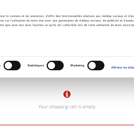
er le contenu et les annonces, d'offrir des fonctionnalités relatives aux médias sociaux et d'ana
 sur l'utilisation de notre site avec nos partenaires de médias sociaux, de publicité et d'analy
ns que vous leur avez fournies ou qu'ils ont collectées lors de votre utilisation de leurs service
e
Environment
History
International
Po
s
Statistiques
Marketing
Afficher les déta
Your shopping cart is empty.