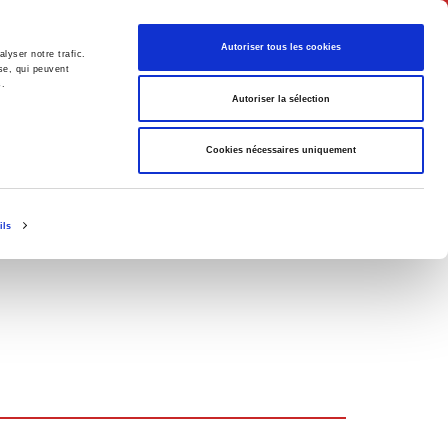
English
Autoriser tous les cookies
lyser notre trafic.
se, qui peuvent
s.
litics
Society
Autoriser la sélection
Cookies nécessaires uniquement
ils