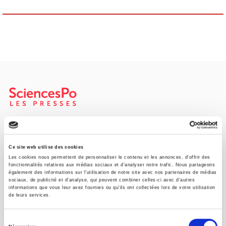
SCIENCES PO UNIVERSITY PRESS has a threefold role: to publish
original research, to edit reference works for student use, and to
help public and political debate.
continue
Ce site web utilise des cookies
Les cookies nous permettent de personnaliser le contenu et les annonces, d'offrir des
fonctionnalités relatives aux médias sociaux et d'analyser notre trafic. Nous partageons
également des informations sur l'utilisation de notre site avec nos partenaires de médias
CONTACTS
sociaux, de publicité et d'analyse, qui peuvent combiner celles-ci avec d'autres
informations que vous leur avez fournies ou qu'ils ont collectées lors de votre utilisation
FOREIGN RIGHTS
de leurs services.
FOR BOOKSHOPS
Sélection
CONDITIONS OF SALE