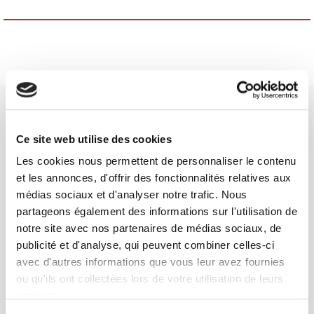
Ce site web utilise des cookies
Les cookies nous permettent de personnaliser le contenu
SCIENCES PO UNIVERSITY PRESS has a threefold role: to publish
et les annonces, d'offrir des fonctionnalités relatives aux
original research, to edit reference works for student use, and to
médias sociaux et d'analyser notre trafic. Nous
help public and political debate.
continue
partageons également des informations sur l'utilisation de
notre site avec nos partenaires de médias sociaux, de
publicité et d'analyse, qui peuvent combiner celles-ci
CONTACTS
avec d'autres informations que vous leur avez fournies
FOREIGN RIGHTS
ou qu'ils ont collectées lors de votre utilisation de leurs
FOR BOOKSHOPS
services.
CONDITIONS OF SALE