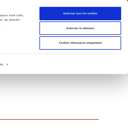
English
Autoriser tous les cookies
lyser notre trafic.
se, qui peuvent
s.
litics
Society
Autoriser la sélection
Cookies nécessaires uniquement
ils