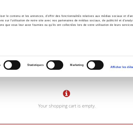
er le contenu et les annonces, d'offrir des fonctionnalités relatives aux médias sociaux et d'ana
 sur l'utilisation de notre site avec nos partenaires de médias sociaux, de publicité et d'analy
ns que vous leur avez fournies ou qu'ils ont collectées lors de votre utilisation de leurs service
e
Environment
History
International
Po
s
Statistiques
Marketing
Afficher les déta
Your shopping cart is empty.