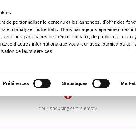
ookies
t de personnaliser le contenu et les annonces, d'offrir des fonct
e
Environment
History
International
Po
ux et d'analyser notre trafic. Nous partageons également des in
site avec nos partenaires de médias sociaux, de publicité et d'anal
 avec d'autres informations que vous leur avez fournies ou qu'il
lisation de leurs services.
Préférences
Statistiques
Market
Your shopping cart is empty.