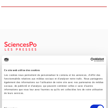
SCIENCES PO UNIVERSITY PRESS has a threefold role: to publish
original research, to edit reference works for student use, and to
help public and political debate.
continue
Ce site web utilise des cookies
Les cookies nous permettent de personnaliser le contenu et les annonces, d'offrir des
fonctionnalités relatives aux médias sociaux et d'analyser notre trafic. Nous partageons
également des informations sur l'utilisation de notre site avec nos partenaires de médias
CONTACTS
sociaux, de publicité et d'analyse, qui peuvent combiner celles-ci avec d'autres
informations que vous leur avez fournies ou qu'ils ont collectées lors de votre utilisation
FOREIGN RIGHTS
de leurs services.
FOR BOOKSHOPS
Sélection
CONDITIONS OF SALE