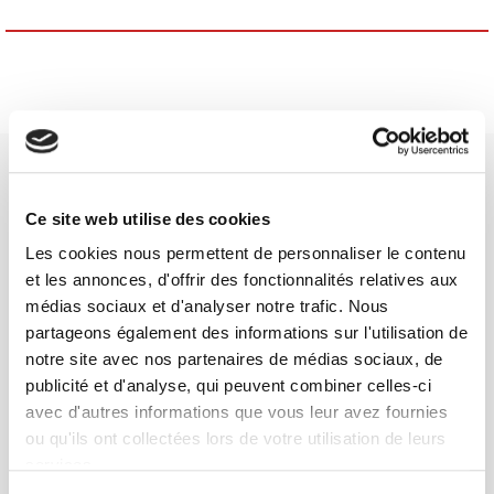
Ce site web utilise des cookies
Les cookies nous permettent de personnaliser le contenu
SCIENCES PO UNIVERSITY PRESS has a threefold role: to publish
et les annonces, d'offrir des fonctionnalités relatives aux
original research, to edit reference works for student use, and to
médias sociaux et d'analyser notre trafic. Nous
help public and political debate.
continue
partageons également des informations sur l'utilisation de
notre site avec nos partenaires de médias sociaux, de
publicité et d'analyse, qui peuvent combiner celles-ci
CONTACTS
avec d'autres informations que vous leur avez fournies
FOREIGN RIGHTS
ou qu'ils ont collectées lors de votre utilisation de leurs
FOR BOOKSHOPS
services.
CONDITIONS OF SALE