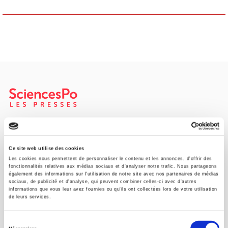
SCIENCES PO UNIVERSITY PRESS has a threefold role: to publish
original research, to edit reference works for student use, and to
help public and political debate.
continue
Ce site web utilise des cookies
Les cookies nous permettent de personnaliser le contenu et les annonces, d'offrir des
fonctionnalités relatives aux médias sociaux et d'analyser notre trafic. Nous partageons
également des informations sur l'utilisation de notre site avec nos partenaires de médias
CONTACTS
sociaux, de publicité et d'analyse, qui peuvent combiner celles-ci avec d'autres
informations que vous leur avez fournies ou qu'ils ont collectées lors de votre utilisation
FOREIGN RIGHTS
de leurs services.
FOR BOOKSHOPS
Sélection
CONDITIONS OF SALE