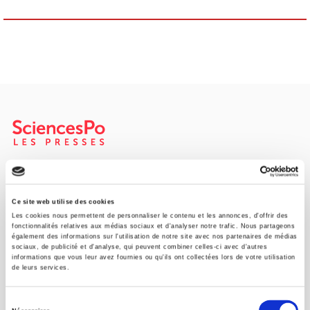
SCIENCES PO UNIVERSITY PRESS has a threefold role: to publish
original research, to edit reference works for student use, and to
help public and political debate.
continue
Ce site web utilise des cookies
Les cookies nous permettent de personnaliser le contenu et les annonces, d'offrir des
fonctionnalités relatives aux médias sociaux et d'analyser notre trafic. Nous partageons
également des informations sur l'utilisation de notre site avec nos partenaires de médias
CONTACTS
sociaux, de publicité et d'analyse, qui peuvent combiner celles-ci avec d'autres
informations que vous leur avez fournies ou qu'ils ont collectées lors de votre utilisation
FOREIGN RIGHTS
de leurs services.
FOR BOOKSHOPS
Sélection
CONDITIONS OF SALE