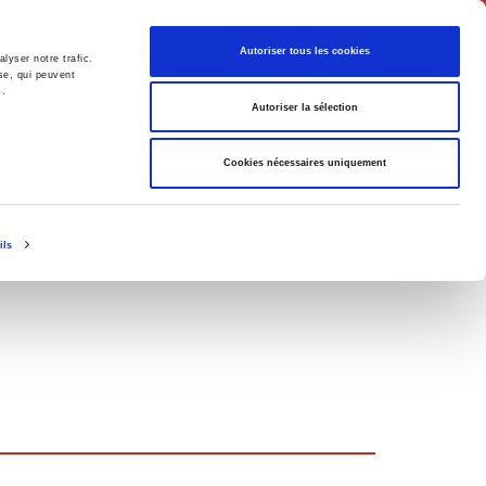
English
Autoriser tous les cookies
lyser notre trafic.
se, qui peuvent
s.
litics
Society
Autoriser la sélection
Cookies nécessaires uniquement
ils