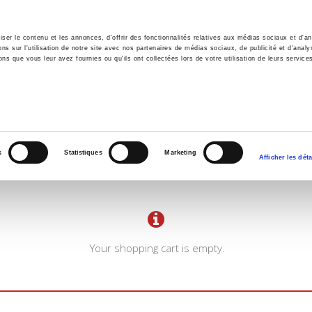
er le contenu et les annonces, d'offrir des fonctionnalités relatives aux médias sociaux et d'ana
 sur l'utilisation de notre site avec nos partenaires de médias sociaux, de publicité et d'analy
ns que vous leur avez fournies ou qu'ils ont collectées lors de votre utilisation de leurs service
e
Environment
History
International
Po
s
Statistiques
Marketing
Afficher les déta
Your shopping cart is empty.