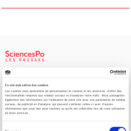
SCIENCES PO UNIVERSITY PRESS has a threefold role: to publish
original research, to edit reference works for student use, and to
help public and political debate.
continue
Ce site web utilise des cookies
Les cookies nous permettent de personnaliser le contenu et les annonces, d'offrir des
fonctionnalités relatives aux médias sociaux et d'analyser notre trafic. Nous partageons
également des informations sur l'utilisation de notre site avec nos partenaires de médias
CONTACTS
sociaux, de publicité et d'analyse, qui peuvent combiner celles-ci avec d'autres
informations que vous leur avez fournies ou qu'ils ont collectées lors de votre utilisation
FOREIGN RIGHTS
de leurs services.
FOR BOOKSHOPS
Sélection
CONDITIONS OF SALE