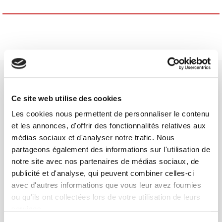
Ce site web utilise des cookies
Les cookies nous permettent de personnaliser le contenu
SCIENCES PO UNIVERSITY PRESS has a threefold role: to publish
et les annonces, d'offrir des fonctionnalités relatives aux
original research, to edit reference works for student use, and to
médias sociaux et d'analyser notre trafic. Nous
help public and political debate.
continue
partageons également des informations sur l'utilisation de
notre site avec nos partenaires de médias sociaux, de
publicité et d'analyse, qui peuvent combiner celles-ci
CONTACTS
avec d'autres informations que vous leur avez fournies
FOREIGN RIGHTS
ou qu'ils ont collectées lors de votre utilisation de leurs
FOR BOOKSHOPS
services.
CONDITIONS OF SALE