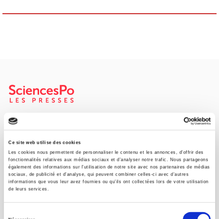
SCIENCES PO UNIVERSITY PRESS has a threefold role: to publish
original research, to edit reference works for student use, and to
help public and political debate.
continue
Ce site web utilise des cookies
Les cookies nous permettent de personnaliser le contenu et les annonces, d'offrir des
fonctionnalités relatives aux médias sociaux et d'analyser notre trafic. Nous partageons
également des informations sur l'utilisation de notre site avec nos partenaires de médias
CONTACTS
sociaux, de publicité et d'analyse, qui peuvent combiner celles-ci avec d'autres
informations que vous leur avez fournies ou qu'ils ont collectées lors de votre utilisation
FOREIGN RIGHTS
de leurs services.
FOR BOOKSHOPS
Sélection
CONDITIONS OF SALE