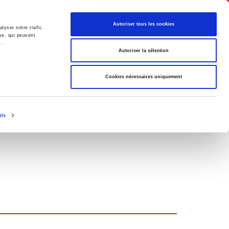
English
Autoriser tous les cookies
lyser notre trafic.
se, qui peuvent
s.
litics
Society
Autoriser la sélection
Cookies nécessaires uniquement
ils