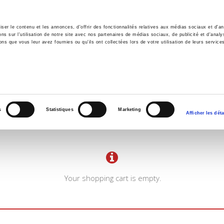
er le contenu et les annonces, d'offrir des fonctionnalités relatives aux médias sociaux et d'ana
 sur l'utilisation de notre site avec nos partenaires de médias sociaux, de publicité et d'analy
ns que vous leur avez fournies ou qu'ils ont collectées lors de votre utilisation de leurs service
e
Environment
History
International
Po
s
Statistiques
Marketing
Afficher les déta
Your shopping cart is empty.